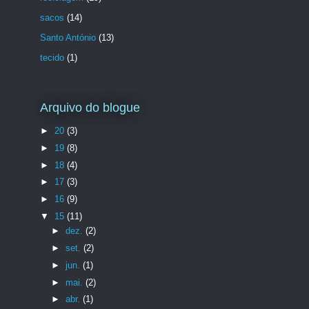
sacos
(14)
Santo António
(13)
tecido
(1)
Arquivo do blogue
►
20
(3)
►
19
(8)
►
18
(4)
►
17
(3)
►
16
(9)
▼
15
(11)
►
dez.
(2)
►
set.
(2)
►
jun.
(1)
►
mai.
(2)
►
abr.
(1)