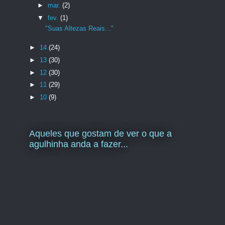
►
mar.
(2)
▼
fev.
(1)
"Suas Altezas Reais..."
►
14
(24)
►
13
(30)
►
12
(30)
►
11
(29)
►
10
(9)
Aqueles que gostam de ver o que a
agulhinha anda a fazer...