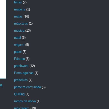
letras
(2)
madeira
(1)
malas
(16)
máscaras
(1)
musica
(13)
natal
(6)
origami
(5)
papel
(6)
Páscoa
(6)
patchwork
(12)
Porta-agulhas
(1)
presépios
(4)
ga
primeira comunhão
(6)
Quilling
(7)
ramos de noiva
(1)
reciclagem
(19)