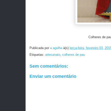
Colheres de pa
Publicada por
a agulha
à(s)
terça-feira, fevereiro 03, 201
Etiquetas:
artesanato
,
colheres de pau
Sem comentários:
Enviar um comentário