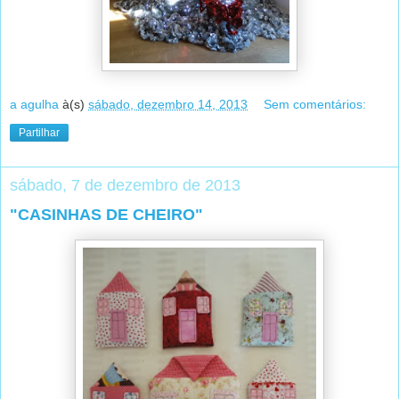
a agulha
à(s)
sábado, dezembro 14, 2013
Sem comentários:
Partilhar
sábado, 7 de dezembro de 2013
"CASINHAS DE CHEIRO"